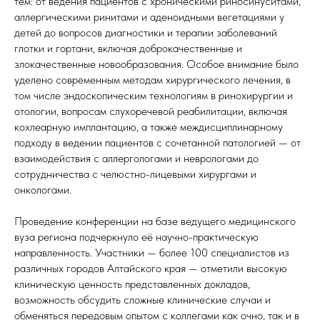
тем: от ведения пациентов с хроническими риносинуситами,
аллергическими ринитами и аденоидными вегетациями у
детей до вопросов диагностики и терапии заболеваний
глотки и гортани, включая доброкачественные и
злокачественные новообразования. Особое внимание было
уделено современным методам хирургического лечения, в
том числе эндоскопическим технологиям в ринохирургии и
отологии, вопросам слухоречевой реабилитации, включая
кохлеарную имплантацию, а также междисциплинарному
подходу в ведении пациентов с сочетанной патологией — от
взаимодействия с аллергологами и неврологами до
сотрудничества с челюстно-лицевыми хирургами и
онкологами.
Проведение конференции на базе ведущего медицинского
вуза региона подчеркнуло её научно-практическую
направленность. Участники — более 100 специалистов из
различных городов Алтайского края — отметили высокую
клиническую ценность представленных докладов,
возможность обсудить сложные клинические случаи и
обменяться передовым опытом с коллегами как очно, так и в