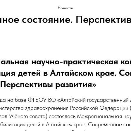
ация детей в Алтайском кра
Новости
ное состояние. Перспекти
альная научно-практическая к
ция детей в Алтайском крае. С
 Перспективы развития»
ода на базе ФГБОУ ВО «Алтайский государственный
стерства здравоохранения Российской Федерации (г.
 зал Учёного совета) состоялась Межрегиональная н
билитация детей в Алтайском крае. Современное сос