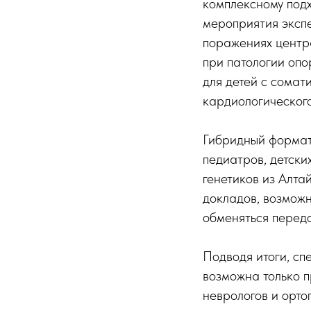
комплексному под
мероприятия эксп
поражениях центр
при патологии оп
для детей с сомат
кардиологического
Гибридный формат
педиатров, детских
генетиков из Алта
докладов, возможн
обменяться передо
Подводя итоги, с
возможна только 
неврологов и орто