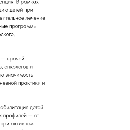
енция. В рамках
цию детей при
вительное лечение
нные программы
ского,
 — врачей-
в, онкологов и
ую значимость
дневной практики и
еабилитация детей
х профилей — от
е при активном