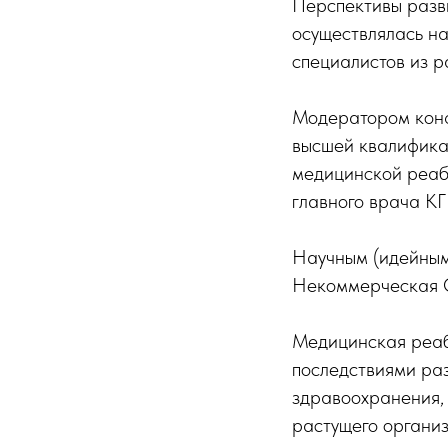
Перспективы разв
осуществлялась на 
специалистов из р
Модератором кон
высшей квалифика
медицинской реаб
главного врача К
Научным (идейным
Некоммерческая О
Медицинская реаб
последствиями ра
здравоохранения,
растущего органи