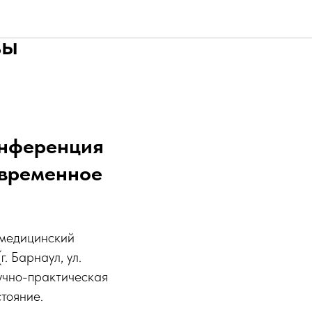
е.
вы
онференция
овременное
 медицинский
 Барнаул, ул.
аучно-практическая
тояние.