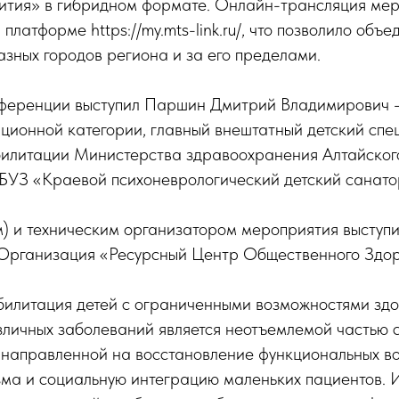
ития» в гибридном формате. Онлайн-трансляция ме
платформе https://my.mts-link.ru/, что позволило объе
азных городов региона и за его пределами.
ференции выступил Паршин Дмитрий Владимирович 
ционной категории, главный внештатный детский спе
илитации Министерства здравоохранения Алтайского 
ГБУЗ «Краевой психоневрологический детский санато
) и техническим организатором мероприятия выступ
рганизация «Ресурсный Центр Общественного Здор
илитация детей с ограниченными возможностями здо
зличных заболеваний является неотъемлемой частью 
 направленной на восстановление функциональных в
зма и социальную интеграцию маленьких пациентов.