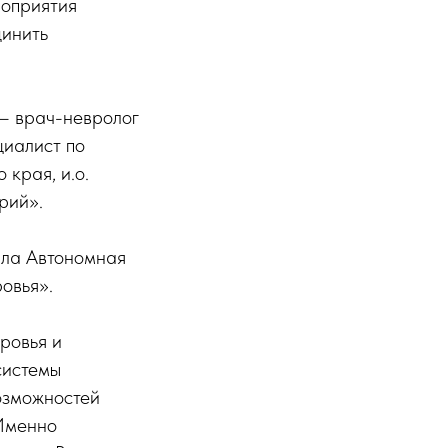
роприятия
динить
— врач-невролог
циалист по
края, и.о.
рий».
ила Автономная
овья».
ровья и
системы
озможностей
 Именно