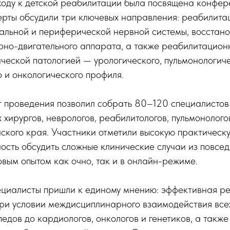
ходу к детской реабилитации была посвящена конфер
ерты обсудили три ключевых направления: реабилита
альной и периферической нервной системы, восстано
орно-двигательного аппарата, а также реабилитацио
ической патологией — урологического, пульмонологиче
 и онкологического профиля.
 проведения позволил собрать 80–120 специалистов
 хирургов, неврологов, реабилитологов, пульмонолого
йского края. Участники отметили высокую практическ
ость обсудить сложные клинические случаи из повсе
вым опытом как очно, так и в онлайн-режиме.
пециалисты пришли к единому мнению: эффективная р
при условии междисциплинарного взаимодействия все
педов до кардиологов, онкологов и генетиков, а такж