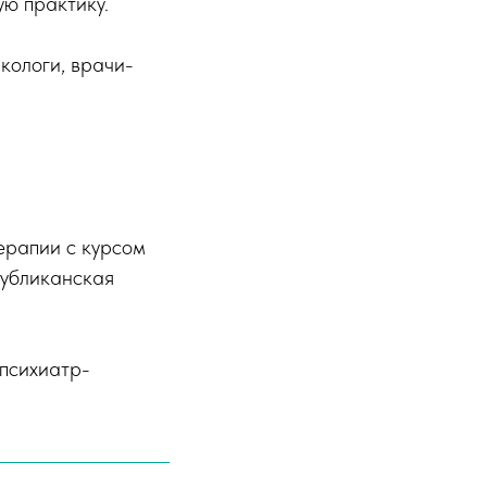
ую практику.
кологи, врачи-
терапии с курсом
убликанская
психиатр-